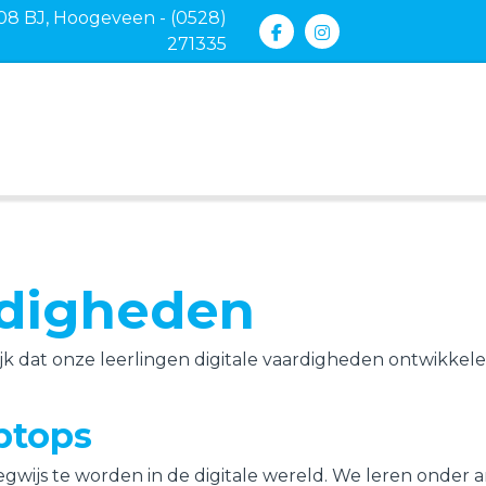
08 BJ, Hoogeveen - (0528)
271335
rdigheden
ijk dat onze leerlingen digitale vaardigheden ontwikkele
ptops
ijs te worden in de digitale wereld. We leren onder an