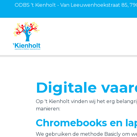
ODBS 't Kienholt - Van Leeuwenhoekstraat 85, 79
Onze school
Ons onderwijs
Ouders
Digitale vaa
Kinderopvang
Laatste nieuws
Op 't Kienholt vinden wij het erg belangr
manieren:
Contact
Chromebooks en la
We gebruiken de methode Basicly om wegw